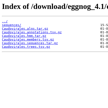
Index of /download/eggnog_4.1/
../
sequences/
Caudovirales.algs.tar.gz
Caudovirales.annotations.tsv.gz
Caudovirales.hmm.tar.gz
Caudovirales.members.tsv.gz
Caudovirales.sequences.tar.gz
Caudovirales.trees.tsv.gz