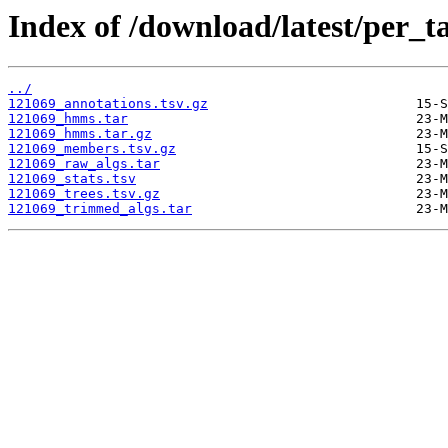
Index of /download/latest/per_t
../
121069_annotations.tsv.gz
121069_hmms.tar
121069_hmms.tar.gz
121069_members.tsv.gz
121069_raw_algs.tar
121069_stats.tsv
121069_trees.tsv.gz
121069_trimmed_algs.tar