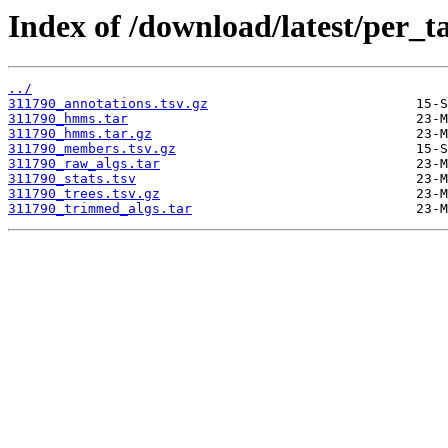
Index of /download/latest/per_t
../
311790_annotations.tsv.gz
311790_hmms.tar
311790_hmms.tar.gz
311790_members.tsv.gz
311790_raw_algs.tar
311790_stats.tsv
311790_trees.tsv.gz
311790_trimmed_algs.tar