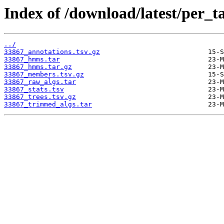
Index of /download/latest/per_t
../
33867_annotations.tsv.gz
33867_hmms.tar
33867_hmms.tar.gz
33867_members.tsv.gz
33867_raw_algs.tar
33867_stats.tsv
33867_trees.tsv.gz
33867_trimmed_algs.tar