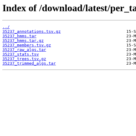
Index of /download/latest/per_t
../
35237_annotations.tsv.gz
35237_hmms.tar
35237_hmms.tar.gz
35237_members.tsv.gz
35237_raw_algs.tar
35237_stats.tsv
35237_trees.tsv.gz
35237_trimmed_algs.tar