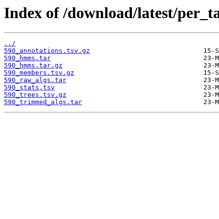
Index of /download/latest/per_ta
../
590_annotations.tsv.gz
590_hmms.tar
590_hmms.tar.gz
590_members.tsv.gz
590_raw_algs.tar
590_stats.tsv
590_trees.tsv.gz
590_trimmed_algs.tar