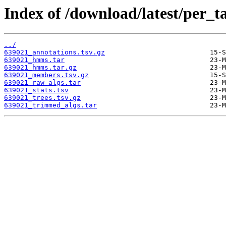
Index of /download/latest/per_t
../
639021_annotations.tsv.gz
639021_hmms.tar
639021_hmms.tar.gz
639021_members.tsv.gz
639021_raw_algs.tar
639021_stats.tsv
639021_trees.tsv.gz
639021_trimmed_algs.tar