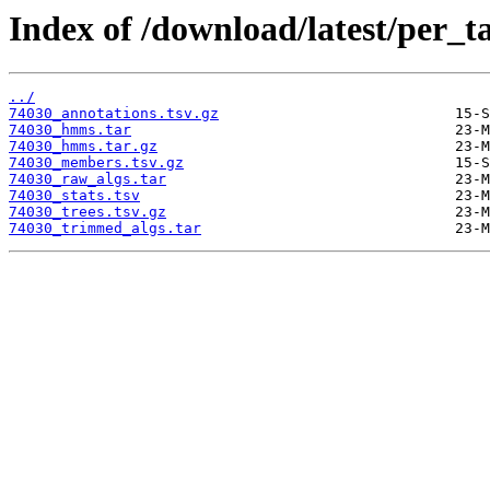
Index of /download/latest/per_t
../
74030_annotations.tsv.gz
74030_hmms.tar
74030_hmms.tar.gz
74030_members.tsv.gz
74030_raw_algs.tar
74030_stats.tsv
74030_trees.tsv.gz
74030_trimmed_algs.tar