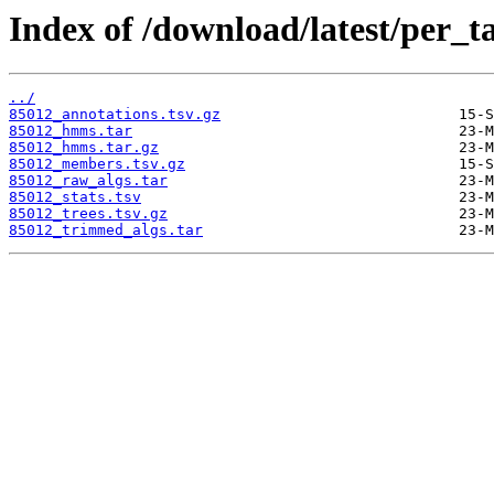
Index of /download/latest/per_t
../
85012_annotations.tsv.gz
85012_hmms.tar
85012_hmms.tar.gz
85012_members.tsv.gz
85012_raw_algs.tar
85012_stats.tsv
85012_trees.tsv.gz
85012_trimmed_algs.tar