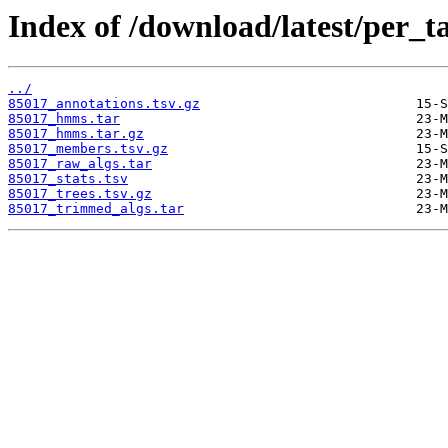
Index of /download/latest/per_t
../
85017_annotations.tsv.gz
85017_hmms.tar
85017_hmms.tar.gz
85017_members.tsv.gz
85017_raw_algs.tar
85017_stats.tsv
85017_trees.tsv.gz
85017_trimmed_algs.tar