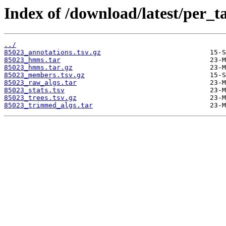
Index of /download/latest/per_t
../
85023_annotations.tsv.gz
85023_hmms.tar
85023_hmms.tar.gz
85023_members.tsv.gz
85023_raw_algs.tar
85023_stats.tsv
85023_trees.tsv.gz
85023_trimmed_algs.tar